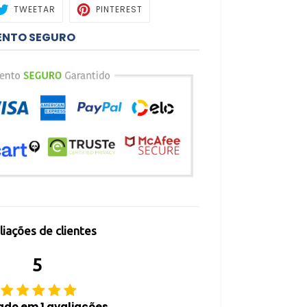
ARTILHAR
TWEETAR
PIN
TWEETAR
PINTEREST
NO
BOOK
PINTEREST
ENTO SEGURO
liações de clientes
5
do em 1 avaliações