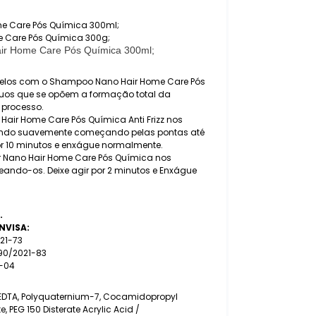
e Care Pós Química 300ml;
e Care Pós Química 300g;
air Home Care Pós Química 300ml;
belos com o Shampoo Nano Hair Home Care Pós
íduos que se opõem a formação total da
 processo.
Hair Home Care Pós Química Anti Frizz nos
ndo suavemente começando pelas pontas até
por 10 minutos e enxágue normalmente.
r Nano Hair Home Care Pós Química nos
ndo-os. Deixe agir por 2 minutos e Enxágue
.
NVISA:
21-73
90/2021-83
1-04
EDTA, Polyquaternium-7, Cocamidopropyl
, PEG 150 Disterate Acrylic Acid /