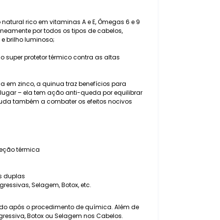
atural rico em vitaminas A e E, Ômegas 6 e 9
neamente por todos os tipos de cabelos,
 brilho luminoso;
 super protetor térmico contra as altas
ica em zinco, a quinua traz benefícios para
 lugar – ela tem ação anti-queda por equilibrar
juda também a combater os efeitos nocivos
eção térmica
s duplas
gressivas, Selagem, Botox, etc.
ado após o procedimento de química. Além de
ogressiva, Botox ou Selagem nos Cabelos.