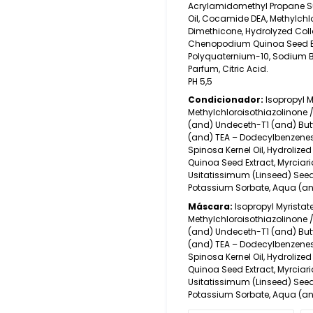
Acrylamidomethyl Propane Su
Oil, Cocamide DEA, Methylchlo
Dimethicone, Hydrolyzed Coll
Chenopodium Quinoa Seed Extr
Polyquaternium-10, Sodium B
Parfum, Citric Acid.
PH 5,5
Condicionador:
Isopropyl My
Methylchloroisothiazolinone 
(and) Undeceth-T1 (and) But
(and) TEA – Dodecylbenzenes
Spinosa Kernel Oil, Hydroliz
Quinoa Seed Extract, Myrciaria
Usitatissimum (Linseed) Seed
Potassium Sorbate, Aqua (and
Máscara:
Isopropyl Myristate,
Methylchloroisothiazolinone 
(and) Undeceth-T1 (and) But
(and) TEA – Dodecylbenzenes
Spinosa Kernel Oil, Hydroliz
Quinoa Seed Extract, Myrciaria
Usitatissimum (Linseed) Seed
Potassium Sorbate, Aqua (and