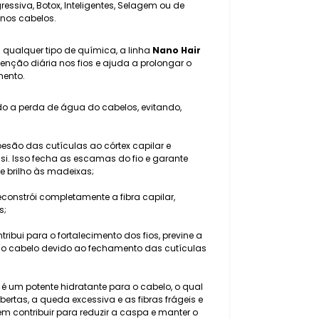
essiva, Botox, Inteligentes, Selagem ou de
 nos cabelos.
 qualquer tipo de química, a linha
Nano Hair
ção diária nos fios e ajuda a prolongar o
mento.
o a perda de água do cabelos, evitando,
são das cutículas ao córtex capilar e
si. Isso fecha as escamas do fio e garante
e brilho às madeixas;
constrói completamente a fibra capilar,
s;
ribui para o fortalecimento dos fios, previne a
ao cabelo devido ao fechamento das cutículas
: é um potente hidratante para o cabelo, o qual
bertas, a queda excessiva e as fibras frágeis e
 contribuir para reduzir a caspa e manter o