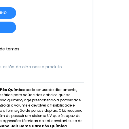
NHO
r de temas
 estão de olho nesse produto
 Pós Química
pode ser usado diariamente,
ssárias para saúde dos cabelos que se
sso químico, age preenchendo a porosidade
rolar o volume e devolver a flexibilidade e
o a formação de pontas duplas. O kit recupera
além de possuir um sistema UV que é capaz de
s agressões térmicas do sol, constante uso de
Nano Hair Home Care Pós Química