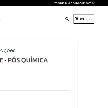
vendas@lojananohair.com.br
Pesquisar
CARRINHO
CARRINHO
S
R$ 0,00
liações
E - PÓS QUÍMICA