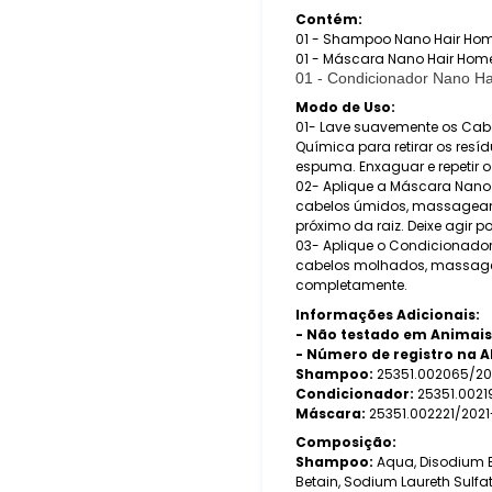
Contém:
01 - Shampoo Nano Hair Hom
01 - Máscara Nano Hair Hom
01 - Condicionador Nano H
Modo de Uso:
01- Lave suavemente os Ca
Química para retirar os res
espuma. Enxaguar e repetir o
02- Aplique a Máscara Nano 
cabelos úmidos, massagea
próximo da raiz. Deixe agir 
03- Aplique o Condicionado
cabelos molhados, massagea
completamente.
Informações Adicionais:
- Não testado em Animais
- Número de registro na A
Shampoo:
25351.002065/20
Condicionador:
25351.0021
Máscara:
25351.002221/202
Composição:
Shampoo:
Aqua, Disodium 
Betain, Sodium Laureth Sulfate