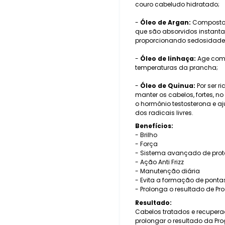
couro cabeludo hidratado;
-
Óleo de Argan:
Composto n
que são absorvidos instanta
proporcionando sedosidade e
-
Óleo de linhaça:
Age como
temperaturas da prancha;
-
Óleo de Quinua:
Por ser r
manter os cabelos, fortes, no
o hormônio testosterona e a
dos radicais livres.
Benefícios:
- Brilho
- Força
- Sistema avançado de prot
- Ação Anti Frizz
- Manutenção diária
- Evita a formação de ponta
- Prolonga o resultado de Pro
Resultado:
Cabelos tratados e recuper
prolongar o resultado da Pr