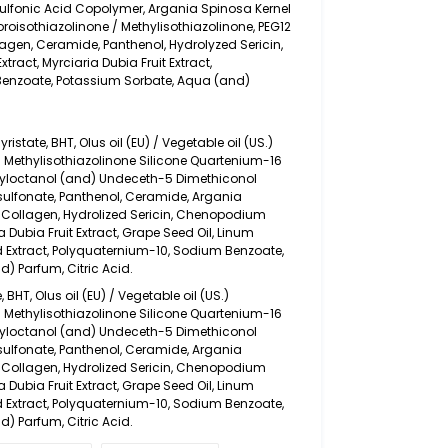
lfonic Acid Copolymer, Argania Spinosa Kernel
roisothiazolinone / Methylisothiazolinone, PEG12
agen, Ceramide, Panthenol, Hydrolyzed Sericin,
act, Myrciaria Dubia Fruit Extract,
enzoate, Potassium Sorbate, Aqua (and)
ristate, BHT, Olus oil (EU) / Vegetable oil (US.)
/ Methylisothiazolinone Silicone Quartenium-16
yloctanol (and) Undeceth-5 Dimethiconol
ulfonate, Panthenol, Ceramide, Argania
ed Collagen, Hydrolized Sericin, Chenopodium
 Dubia Fruit Extract, Grape Seed Oil, Linum
 Extract, Polyquaternium-10, Sodium Benzoate,
) Parfum, Citric Acid.
 BHT, Olus oil (EU) / Vegetable oil (US.)
/ Methylisothiazolinone Silicone Quartenium-16
yloctanol (and) Undeceth-5 Dimethiconol
ulfonate, Panthenol, Ceramide, Argania
ed Collagen, Hydrolized Sericin, Chenopodium
 Dubia Fruit Extract, Grape Seed Oil, Linum
 Extract, Polyquaternium-10, Sodium Benzoate,
) Parfum, Citric Acid.