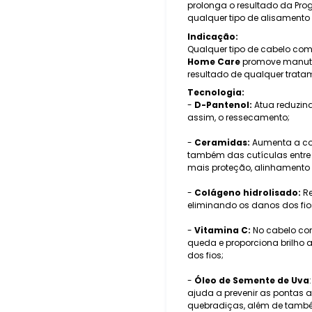
prolonga o resultado da Progr
qualquer tipo de alisamento
Indicação:
Qualquer tipo de cabelo com
Home Care
promove manuten
resultado de qualquer trata
Tecnologia:
-
D-Pantenol:
Atua reduzind
assim, o ressecamento;
-
Ceramidas:
Aumenta a coe
também das cutículas entre 
mais proteção, alinhamento 
-
Colágeno hidrolisado:
Re
eliminando os danos dos fio
-
Vitamina C:
No cabelo cont
queda e proporciona brilho 
dos fios;
-
Óleo de Semente de Uva
ajuda a prevenir as pontas a
quebradiças, além de também