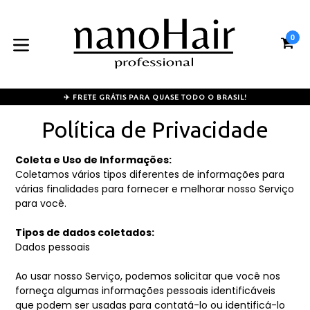
Pular
para
o
0
CA
CA
conteúdo
expandir/colapsar
✈️ FRETE GRÁTIS PARA QUASE TODO O BRASIL!
Política de Privacidade
Coleta e Uso de Informações:
Coletamos vários tipos diferentes de informações para
várias finalidades para fornecer e melhorar nosso Serviço
para você.
Tipos de dados coletados:
Dados pessoais
Ao usar nosso Serviço, podemos solicitar que você nos
forneça algumas informações pessoais identificáveis
que podem ser usadas para contatá-lo ou identificá-lo