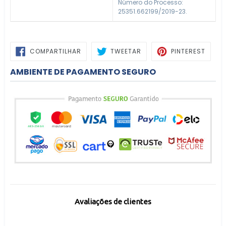
Número do Processo:
25351.662199/2019-23.
COMPARTILHAR
TWEETAR
PIN
COMPARTILHAR
TWEETAR
PINTEREST
NO
NO
FACEBOOK
PINTE
AMBIENTE DE PAGAMENTO SEGURO
Avaliações de clientes