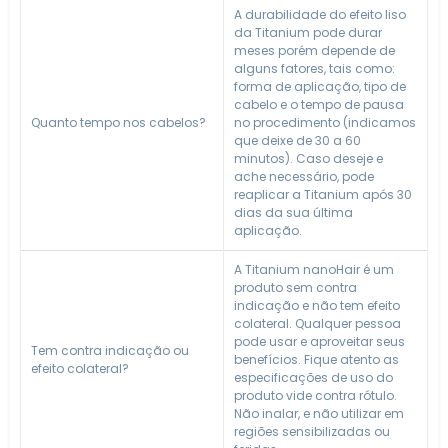
A durabilidade do efeito liso
da Titanium pode durar
meses porém depende de
alguns fatores, tais como:
forma de aplicação, tipo de
cabelo e o tempo de pausa
Quanto tempo nos cabelos?
no procedimento (indicamos
que deixe de 30 a 60
minutos). Caso deseje e
ache necessário, pode
reaplicar a Titanium após 30
dias da sua última
aplicação.
A Titanium nanoHair é um
produto sem contra
indicação e não tem efeito
colateral. Qualquer pessoa
pode usar e aproveitar seus
Tem contra indicação ou
benefícios. Fique atento as
efeito colateral?
especificações de uso do
produto vide contra rótulo.
Não inalar, e não utilizar em
regiões sensibilizadas ou