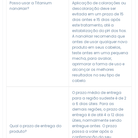
Posso usar a Titanium
Aplicação de colorações ou
nanoHair?
descoloração deve ser
evitada em um prazo de 15
dias antes e 15 dias após
este tratamento, até a
estabilização do pH dos fios.
A nanoHair recomenda que
antes de usar qualquer novo
produto em seus cabelos,
teste antes em uma pequena
mecha, para avaliar,
aprimorar a forma de uso e
alcançar os melhores
resultados no seu tipo de
cabelo.
O prazo médio de entrega
para a região sudeste é de 2
a 6 dias úteis. Para as
demais regiões, o prazo de
entrega é de até 4 a 12 dias
úteis, normalmente sendo
Qual o prazo de entrega do
entregue antes. O prazo
produto?
passa a valer após a
confirmação do seu