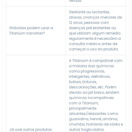
feridas.
Gestante ou lactantes,
idosas, crianças menores de
12 anos, pessoas com
Grávidas podem usar a
doenças pré existentes ou
Titanium nanoHair?
que utilizam algum remédio
regularmente é necessário a
consulta médica antes de
começar o uso do produto.
A Titanium é compatível com
a maioria das químicas
como progressivas,
inteligentes, definitivas,
botoxs, tinturas,
descolorações, etc. Porém
devido ao pH baixo, existem
químicas incompatíveis
com a Titanium,
principalmente
alisantes/relaxantes como
guanidina, hennê, amônia,
chumbo, hidróxido de sódio e
Já usei outros produtos.
outros tioglicolatos.