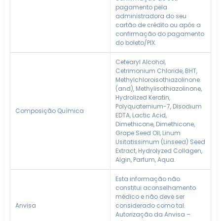
pagamento pela
administradora do seu
cartão de crédito ou após a
confirmação do pagamento
do boleto/PIX.
Cetearyl Alcohol,
Cetrimonium Chloride, BHT,
Methylchloroisothiazolinone
(and), Methylisothiazolinone,
Hydrolized Keratin,
Polyquaternium-7, Disodium
Composição Química
EDTA, Lactic Acid,
Dimethicone, Dimethicone,
Grape Seed Oil, Linum
Usitatissimum (Linseed) Seed
Extract, Hydrolyzed Collagen,
Algin, Parfum, Aqua.
Esta informação não
constitui aconselhamento
médico e não deve ser
Anvisa
considerado como tal.
Autorização da Anvisa –