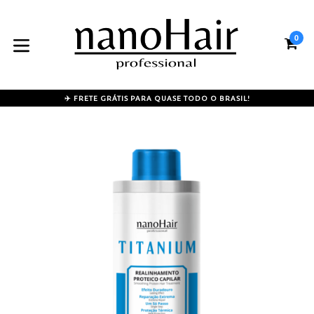
Pular
para
o
0
CA
CA
conteúdo
expandir/colapsar
✈️ FRETE GRÁTIS PARA QUASE TODO O BRASIL!