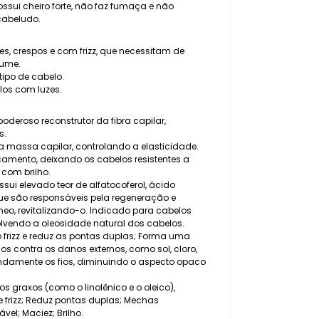
ssui cheiro forte, não faz fumaça e não
cabeludo.
s, crespos e com frizz, que necessitam de
lume.
ipo de cabelo.
los com luzes.
oderoso reconstrutor da fibra capilar,
s.
 a massa capilar, controlando a elasticidade.
camento, deixando os cabelos resistentes a
 com brilho.
sui elevado teor de alfatocoferol, ácido
que são responsáveis pela regeneração e
o, revitalizando-o. Indicado para cabelos
lvendo a oleosidade natural dos cabelos.
 frizz e reduz as pontas duplas; Forma uma
s contra os danos externos, como sol, cloro,
fundamente os fios, diminuindo o aspecto opaco
s graxos (como o linolênico e o oleico),
de frizz; Reduz pontas duplas; Mechas
el; Maciez; Brilho.