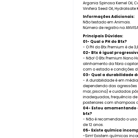
Argania Spinosa Kernel Oil, C
Vinifera Seed Oil, Hydrolisate
Informações Adicionais:
Não testado em Animais.
Número de registro na ANVIS
Principais Dúvidas:
01- Qual o PH do Btx?
- O PH do Btx Premium é de 3,8
02- Btx é igual progressiv
- Não! O Btx Premium Nano Hai
alinhamento da fibra capilar
com o estado e condições de
03- Qual a durabilidade 
- A durabilidade é em média
dependendo das agressões s
mar, piscina) e cuidados p
inadequados, frequência de 
posteriores com shampoos de
04- Estou amamentando e 
btx?
- Não é recomendado o uso p
de 12 anos.
05- Existe química incom
-Sim! Existem químicas inco