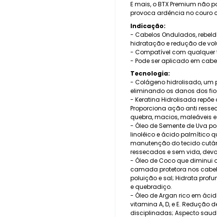
E mais, o BTX Premium não po
provoca ardência no couro 
Indicação:
- Cabelos Ondulados, rebelde
hidratação e redução de vo
- Compatível com qualquer t
- Pode ser aplicado em cabe
Tecnologia:
- Colágeno hidrolisado, um p
eliminando os danos dos fio
- Keratina Hidrolisada repõe
Proporciona ação anti resse
quebra, macios, maleáveis e
- Óleo de Semente de Uva pos
linolêico e ácido palmítico 
manutenção do tecido cutâne
ressecados e sem vida, devo
- Óleo de Coco que diminui o
camada protetora nos cabelo
poluição e sal; Hidrata pro
e quebradiço.
- Óleo de Argan rico em ácido
vitamina A, D, e E. Redução 
disciplinadas; Aspecto saudáv