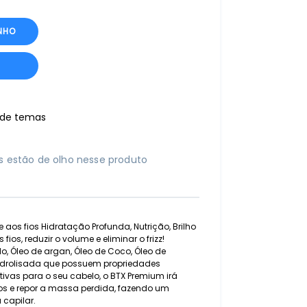
NHO
r de temas
 estão de olho nesse produto
os fios Hidratação Profunda, Nutrição, Brilho
fios, reduzir o volume e eliminar o frizz!
, Óleo de argan, Óleo de Coco, Óleo de
Hidrolisada que possuem propriedades
tivas para o seu cabelo, o BTX Premium irá
 fios e repor a massa perdida, fazendo um
 capilar.