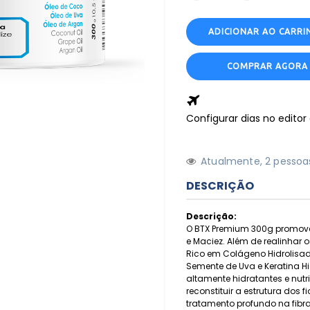
ADICIONAR AO CARRI
COMPRAR AGORA
Configurar dias no edito
Atualmente,
2
pessoas
DESCRIÇÃO
Descrição:
O BTX Premium 300g promove a
e Maciez. Além de realinhar os 
Rico em Colágeno Hidrolisado
Semente de Uva e Keratina 
altamente hidratantes e nutri
reconstituir a estrutura dos
tratamento profundo na fibra