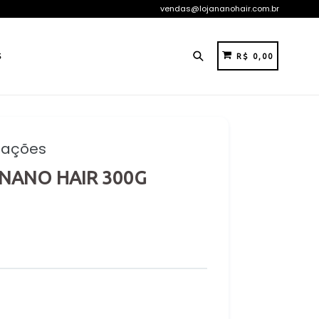
vendas@lojananohair.com.br
Pesquisar
CARRINHO
CARRINHO
S
R$ 0,00
liações
NANO HAIR 300G