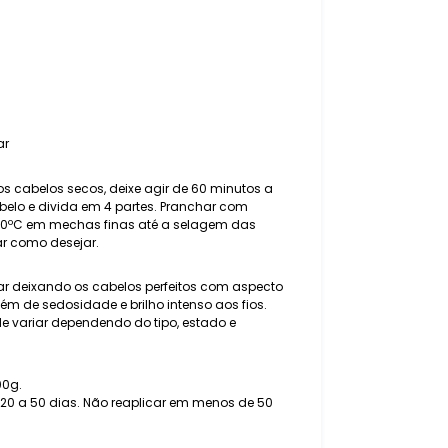
ar
os cabelos secos, deixe agir de 60 minutos a
belo e divida em 4 partes. Pranchar com
250ºC em mechas finas até a selagem das
zar como desejar.
lar deixando os cabelos perfeitos com aspecto
Além de sedosidade e brilho intenso aos fios.
e variar dependendo do tipo, estado e
00g.
 20 a 50 dias. Não reaplicar em menos de 50