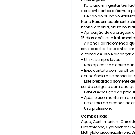
- Para uso em gestantes, la
apresente antes a fórmula p
- Devido ao pH baixo, exist
Nano Hair, principalmente a
hennê, amônia, chumbo, hidró
- Aplicação de colorações d
15 dias após este tratamento,
- A Nano Hair recomenda qu
seus cabelos, teste antes e
a forma de uso e alcançar os
- Utilize sempre luvas.
- Não aplicar se o couro cabe
- Evite contato com os olho
abundância e, se ocorrer irr
- Este preparado somente dev
sendo perigoso para qualque
- Evite a exposição do produt
- Após o uso, mantenha a 
- Deixe fora do alcance de c
- Uso profissional.
Composição:
Aqua, Centrimonium Chrolide
Dimethicone, Cyclopentasilox
Methylcloroisothiazolinone, D