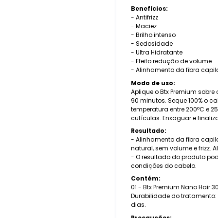
Benefícios:
- Antifrizz
- Maciez
- Brilho intenso
- Sedosidade
- Ultra Hidratante
- Efeito redução de volume
- Alinhamento da fibra capil
Modo de uso:
Aplique o Btx Premium sobre 
90 minutos. Seque 100% o ca
temperatura entre 200ºC e 
cutículas. Enxaguar e finali
Resultado:
- Alinhamento da fibra capi
natural, sem volume e frizz. 
- O resultado do produto pod
condições do cabelo.
Contém:
01 - Btx Premium Nano Hair 3
Durabilidade do tratamento:
dias.
Precauções: