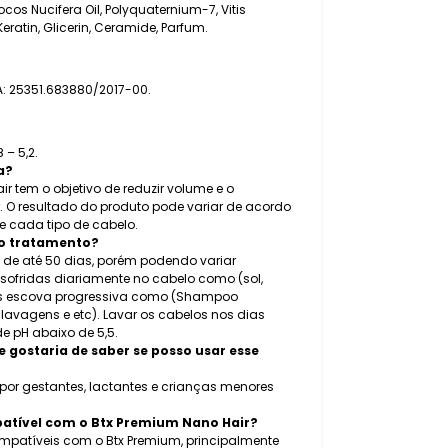
ocos Nucifera Oil, Polyquaternium-7, Vitis
 Keratin, Glicerin, Ceramide, Parfum.
A: 25351.683880/2017-00.
 – 5,2.
a?
r tem o objetivo de reduzir volume e o
. O resultado do produto pode variar de acordo
 cada tipo de cabelo.
do tratamento?
 de até 50 dias, porém podendo variar
ofridas diariamente no cabelo como (sol,
ós escova progressiva como (Shampoo
lavagens e etc). Lavar os cabelos nos dias
 pH abaixo de 5,5.
gostaria de saber se posso usar esse
or gestantes, lactantes e crianças menores
patível com o Btx Premium Nano Hair?
mpatíveis com o Btx Premium, principalmente