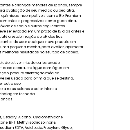
ctantes e crianças menores de 12 anos, sempre
ara avaliação de seu médico ou pediatra.
em químicas incompatíveis com a Btx Premium
lisamentos e progressivas como guanidina,
xido de sódio e outros tioglicolatos.
eve ser evitada em um prazo de 15 dias antes e
 até a estabilização do pH dos fios.
e antes de usar qualquer novo produto em
m uma pequena mecha, para avaliar, aprimorar
 melhores resultados no seu tipo de cabelo.
ludo estiver irritado ou lesionado.
s - caso ocorra, enxágue com água em
itação, procure orientação médica.
e ser usado para o fim a que se destina,
r outro uso.
o a raios solares e calor intenso.
embalagem fechada.
rianças.
, Cetearyl Alcohol, Cyclomethicone,
ane, BHT, Methylisothiazolinone,
isodium EDTA, Acid Latic, Propylene Glycol,