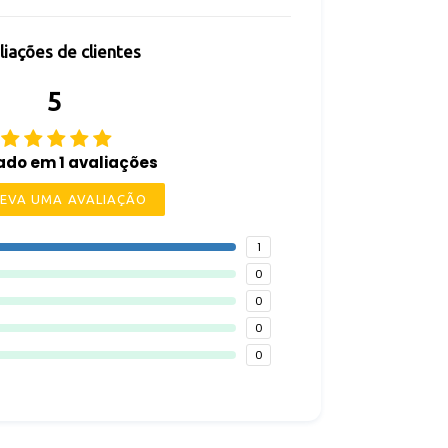
liações de clientes
5
do em 1 avaliações
EVA UMA AVALIAÇÃO
1
0
0
0
0