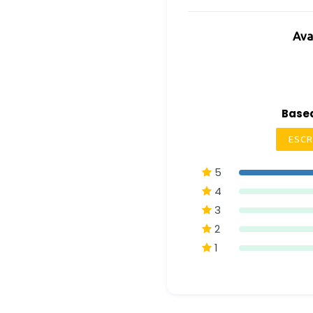
Ava
Basea
ESCR
5
4
3
2
1