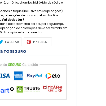
enê, amônia, chumbo, hidróxido de sódio e
mechas e toque (inclusive em reaplicações),
as, alterações de cor ou quebra dos fios.
. Vai desbotar?
rer o desbotamento da cor, por segurança,
A aplicação de colorações deve ser evitada em
15 dias após este tratamento.
ARTILHAR
TWEETAR
PIN
TWEETAR
PINTEREST
NO
BOOK
PINTEREST
ENTO SEGURO